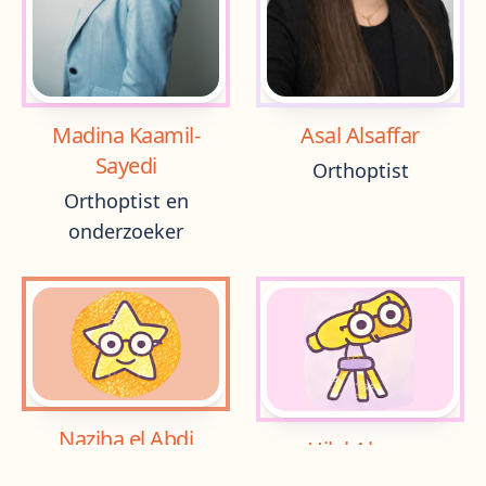
Madina Kaamil-
Asal Alsaffar
Sayedi
Orthoptist
Orthoptist en
onderzoeker
Naziha el Abdi
Hilal Akcan
Orthoptist
Orthoptist