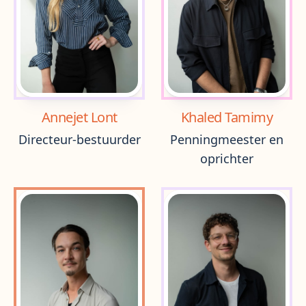
Annejet Lont
Khaled Tamimy
Directeur-bestuurder
Penningmeester en
oprichter